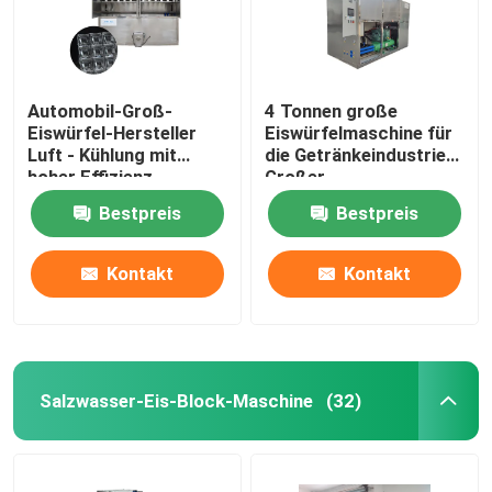
Automobil-Groß-
4 Tonnen große
Eiswürfel-Hersteller
Eiswürfelmaschine für
Luft - Kühlung mit
die Getränkeindustrie
hoher Effizienz
Großer
Eiswürfelmacher
Bestpreis
Bestpreis
Kontakt
Kontakt
Zu Hause
Salzwasser-Eis-Block-Maschine
(32)
Produkte
VR-Show