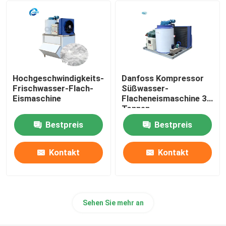
Industrielle Eisbrücher
Schlammeismaschine
Hochgeschwindigkeits-
Danfoss Kompressor
Kühlraum-Gefrierschrank
Frischwasser-Flach-
Süßwasser-
Eismaschine
Flacheneismaschine 3
Tonnen
Meeresfrüchte-
Handelsüblicher Eiscreme-Blender
Bestpreis
Bestpreis
Flacheneismaschine
Trockeneismaschine
Kontakt
Kontakt
Sehen Sie mehr an