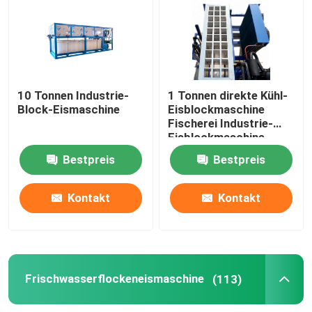
Salzwasser-Eis-Block-Maschine
Innenkühlungs-Eis-Block-Maschine
10 Tonnen Industrie-
1 Tonnen direkte Kühl-
Block-Eismaschine
Eisblockmaschine
Fischerei Industrie-
Frischwasserflockeneismaschine
Eisblockmaschine
Bestpreis
Bestpreis
Meerwasserflockeneismaschine
Kontakt
Kontakt
Handelswürfeleismaschine
Eismaschine für Platten
Frischwasserflockeneismaschine
(113)
Schnelle Gefriermaschine