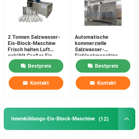
Über uns
2 Tonnen Salzwasser-
Automatische
Werksbesichtigung
Eis-Block-Maschine
kommerzielle
Frisch halten Luft
Salzwasser-
gekühlt Großer Eis-
Eisblockmaschine
Qualitätskontrolle
Block-Hersteller
Solarenergie-
Bestpreis
Bestpreis
Eisblockmaschine
Kontakt mit uns
Kontakt
Kontakt
Bitte um ein Angebot
Röhreisenmaschine
Innenkühlungs-Eis-Block-Maschine
(12)
große Kubik-Eismaschine