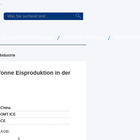
QUALITÄTSKONTROLLE
KONTAKT MIT UNS
REFERENZ
Industrie
Tonne Eisproduktion in der
China
OMT ICE
CE
d AGB:
1