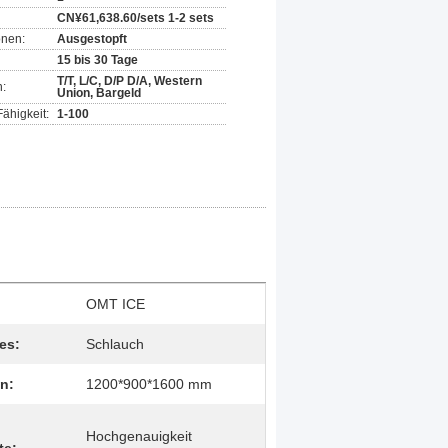
CN¥61,638.60/sets 1-2 sets
onen:
Ausgestopft
15 bis 30 Tage
T/T, L/C, D/P D/A, Western
:
Union, Bargeld
ähigkeit:
1-100
OMT ICE
es:
Schlauch
n:
1200*900*1600 mm
Hochgenauigkeit