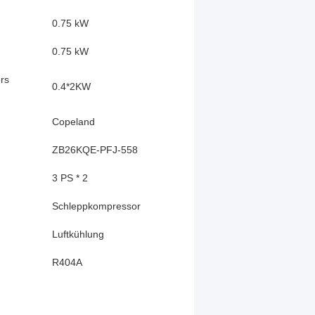
0.75 kW
0.75 kW
rs
0.4*2KW
Copeland
ZB26KQE-PFJ-558
3 PS * 2
Schleppkompressor
Luftkühlung
R404A