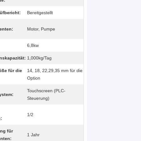
te:
fbericht:
Bereitgestellt
enten:
Motor, Pumpe
6,8kw
nskapazität:
1,000kg/Tag
öße für die
14, 18, 22,29,35 mm für die
Option
Touchscreen (PLC-
ystem:
Steuerung)
1/2
:
ng für
1 Jahr
nten: