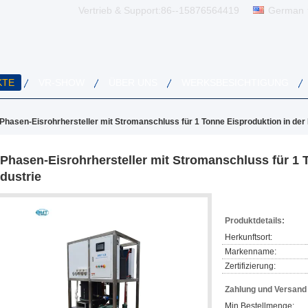
Vertrieb & Support:
86--15876564419
German
KTE
VR-SHOW
ÜBER UNS
WERKSBESICHTIGUNG
Phasen-Eisrohrhersteller mit Stromanschluss für 1 Tonne Eisproduktion in der 
-Phasen-Eisrohrhersteller mit Stromanschluss für 1 
ndustrie
Produktdetails:
Herkunftsort:
Markenname:
Zertifizierung:
Zahlung und Versan
Min Bestellmenge: