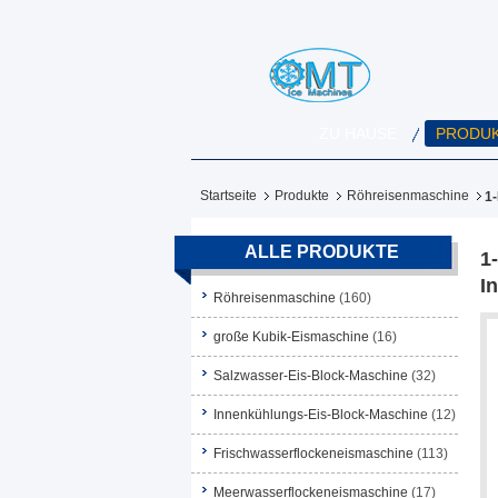
ZU HAUSE
PRODU
Startseite
Produkte
Röhreisenmaschine
1-
ALLE PRODUKTE
1
I
Röhreisenmaschine
(160)
große Kubik-Eismaschine
(16)
Salzwasser-Eis-Block-Maschine
(32)
Innenkühlungs-Eis-Block-Maschine
(12)
Frischwasserflockeneismaschine
(113)
Meerwasserflockeneismaschine
(17)