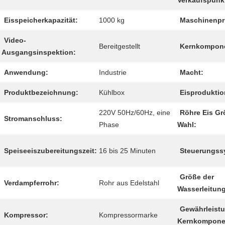
Verkaufspunk
Eisspeicherkapazität:
1000 kg
Maschinenprü
Video-
Bereitgestellt
Kernkompon
Ausgangsinspektion:
Anwendung:
Industrie
Macht:
Produktbezeichnung:
Kühlbox
Eisproduktio
220V 50Hz/60Hz, eine
Röhre Eis Gr
Stromanschluss:
Phase
Wahl:
Speiseeiszubereitungszeit:
16 bis 25 Minuten
Steuerungss
Größe der
Verdampferrohr:
Rohr aus Edelstahl
Wasserleitung
Gewährleistu
Kompressor:
Kompressormarke
Kernkompone