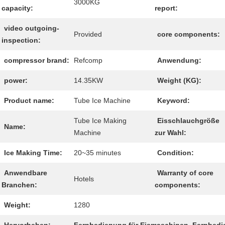
3000KG
capacity:
report:
video outgoing-
Provided
core components:
inspection:
compressor brand:
Refcomp
Anwendung:
power:
14.35KW
Weight (KG):
Product name:
Tube Ice Machine
Keyword:
Tube Ice Making
Eisschlauchgröße
Name:
Machine
zur Wahl:
Ice Making Time:
20~35 minutes
Condition:
Anwendbare
Warranty of core
Hotels
Branchen:
components:
Weight:
1280