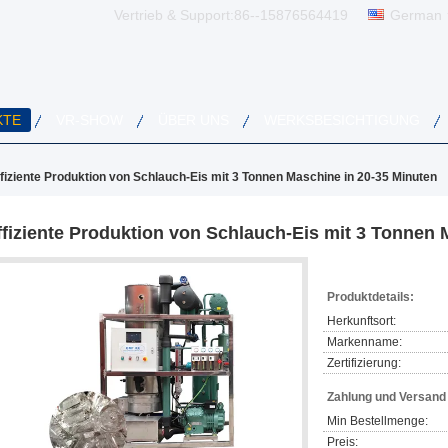
Vertrieb & Support:
86--15876564419
German
KTE
VR-SHOW
ÜBER UNS
WERKSBESICHTIGUNG
fiziente Produktion von Schlauch-Eis mit 3 Tonnen Maschine in 20-35 Minuten
ffiziente Produktion von Schlauch-Eis mit 3 Tonnen 
Produktdetails:
Herkunftsort:
Markenname:
Zertifizierung:
Zahlung und Versan
Min Bestellmenge:
Preis: