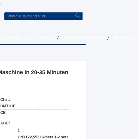
QUALITÄTSKONTROLLE
KONTAKT MIT UNS
REFERENZ
Maschine in 20-35 Minuten
China
OMT ICE
CE
d AGB:
1
CN¥122,552.04/sets 1-2 sets