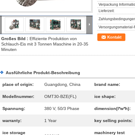
Verpackung Informati
Lieferzeit:
Zahlungsbedingungen
Versorgungsmaterial-F
Kontakt
Großes Bild :
Effiziente Produktion von
Schlauch-Eis mit 3 Tonnen Maschine in 20-35
Minuten
Ausführliche Produkt-Beschreibung
place of origin:
Guangdong, China
brand name:
Modellnummer:
OMT30-BZE(FL)
ice shape:
Spannung:
380 V, 50/3 Phase
dimension(l*w*h):
warranty:
1 Year
key selling points:
ice storage
machinery test