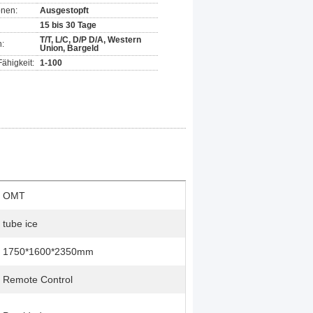
onen:
Ausgestopft
15 bis 30 Tage
T/T, L/C, D/P D/A, Western
:
Union, Bargeld
ähigkeit:
1-100
OMT
tube ice
1750*1600*2350mm
Remote Control