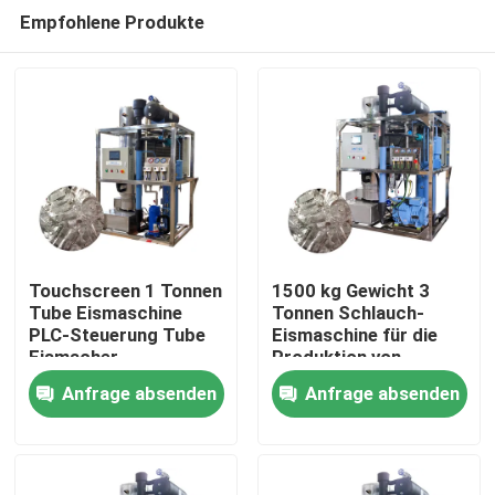
Empfohlene Produkte
Touchscreen 1 Tonnen
1500 kg Gewicht 3
Tube Eismaschine
Tonnen Schlauch-
PLC-Steuerung Tube
Eismaschine für die
Zu Hause
Eismacher
Produktion von
automatisiert
Lebensmittel-Eis in
Anfrage absenden
Anfrage absenden
Verkauf und Leistung
Produkte
VR-Show