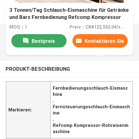
3 Tonnen/Tag Schlauch-Eismaschine für Getränke
und Bars Fernbedienung Refcomp Kompressor
MOQ：1
Preis：CN¥122,552.04/sets 1-2 sets
Bestpreis
Kontaktieren Sie
uns
PRODUKT-BESCHREIBUNG
Fernbedienungsschlauch-Eismasc
hine
,
Fernsteuerungsschlauch-Eismasch
Markieren:
ine
,
Refcomp Kompressor-Rohreisenm
aschine