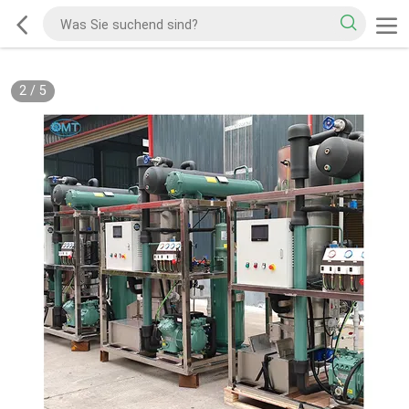
2
/
5