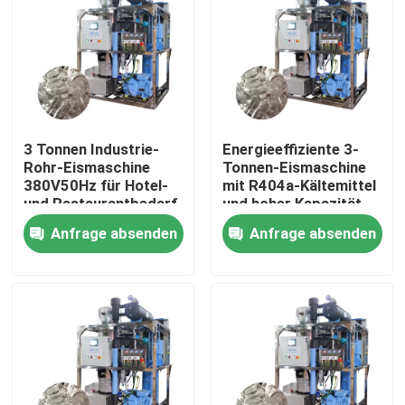
Über uns
Werksbesichtigung
3 Tonnen Industrie-
Energieeffiziente 3-
Qualitätskontrolle
Rohr-Eismaschine
Tonnen-Eismaschine
380V50Hz für Hotel-
mit R404a-Kältemittel
und Restaurantbedarf
und hoher Kapazität
Kontakt mit uns
Anfrage absenden
Anfrage absenden
Bitte um ein Angebot
Röhreisenmaschine
große Kubik-Eismaschine