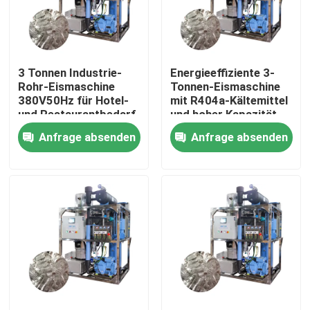
Über uns
3 Tonnen Industrie-
Energieeffiziente 3-
Werksbesichtigung
Rohr-Eismaschine
Tonnen-Eismaschine
380V50Hz für Hotel-
mit R404a-Kältemittel
und Restaurantbedarf
und hoher Kapazität
Qualitätskontrolle
Anfrage absenden
Anfrage absenden
Kontakt mit uns
Bitte um ein Angebot
Röhreisenmaschine
große Kubik-Eismaschine