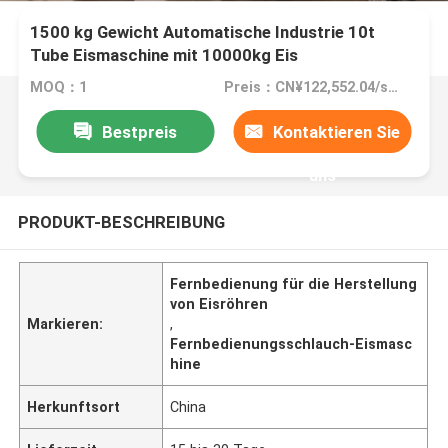
1500 kg Gewicht Automatische Industrie 10t
Tube Eismaschine mit 10000kg Eis
Speicherkapazität und Luftgekühlt
MOQ：1
Preis：CN¥122,552.04/sets 1-2 sets
Bestpreis
Kontaktieren Sie
uns
PRODUKT-BESCHREIBUNG
Fernbedienung für die Herstellung
von Eisröhren
Markieren:
,
Fernbedienungsschlauch-Eismasc
hine
Herkunftsort
China