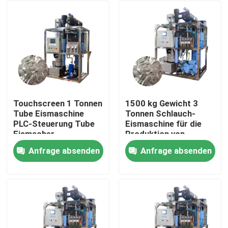
Touchscreen 1 Tonnen
1500 kg Gewicht 3
Tube Eismaschine
Tonnen Schlauch-
PLC-Steuerung Tube
Eismaschine für die
Eismacher
Produktion von
automatisiert
Lebensmittel-Eis in
Anfrage absenden
Anfrage absenden
Verkauf und Leistung
Zu Hause
Produkte
VR-Show