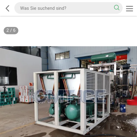
2
/
6