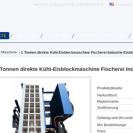
Vertrieb & Support:
86--15876564419
German
KTE
VR-SHOW
ÜBER UNS
WERKSBESICHTIGUNG
k-Maschine
1 Tonnen direkte Kühl-Eisblockmaschine Fischerei Industrie-Eis
 Tonnen direkte Kühl-Eisblockmaschine Fischerei In
Produktdetails:
Herkunftsort:
Markenname:
Zertifizierung:
Zahlung und Versan
Min Bestellmenge:
Preis: