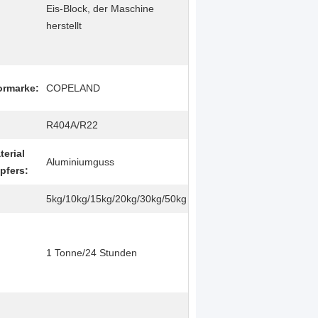
Eis-Block, der Maschine
herstellt
rmarke:
COPELAND
:
R404A/R22
terial
Aluminiumguss
pfers:
5kg/10kg/15kg/20kg/30kg/50kg
1 Tonne/24 Stunden