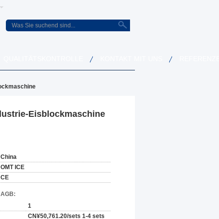
QUALITÄTSKONTROLLE
KONTAKT MIT UNS
REFERENZ
blockmaschine
dustrie-Eisblockmaschine
China
OMT ICE
CE
d AGB:
1
CN¥50,761.20/sets 1-4 sets