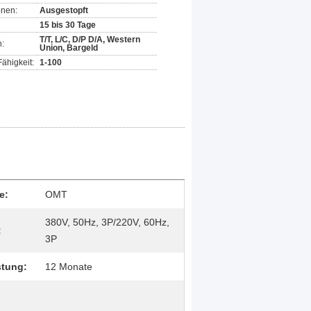
onen:
Ausgestopft
15 bis 30 Tage
T/T, L/C, D/P D/A, Western
:
Union, Bargeld
ähigkeit:
1-100
e:
OMT
380V, 50Hz, 3P/220V, 60Hz,
:
3P
stung:
12 Monate