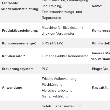
Feldinstallation, Beauftragung
Erbrachte
und Training,
Name:
Kundendienstleistung:
Feldinstandsetzungs- und
Reparaturse
Maschine für Eisblöcke mit
Produktbezeichnung:
Kompresso
direktem Verdampfer
Kompressorenergie:
6 PS (4,5 kW)
Kühlmittel
Inneres Ma
Kondensator:
Luft abgekühlter Kondensator
des Verdam
Steuerungssystem:
PLC
Eisgröße:
Frische Aufbewahrung,
Fischkühlung,
Anwendung:
Kapazität:
Fleischverarbeitung,
Getränkekühlung
Hotels, Lebensmittel- und