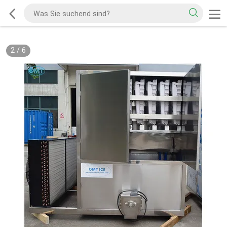
2
/
6