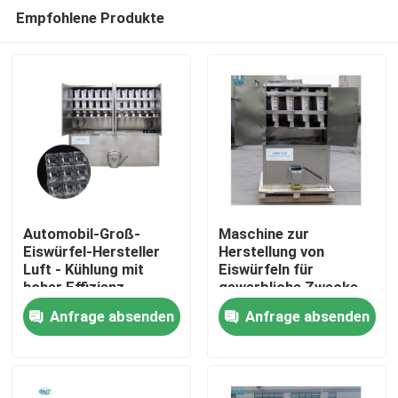
Empfohlene Produkte
Automobil-Groß-
Maschine zur
Eiswürfel-Hersteller
Herstellung von
Luft - Kühlung mit
Eiswürfeln für
Zu Hause
hoher Effizienz
gewerbliche Zwecke
Anfrage absenden
Anfrage absenden
Produkte
VR-Show