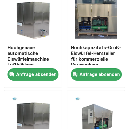
Über uns
Werksbesichtigung
Hochgenaue
Hochkapazitäts-Groß-
Qualitätskontrolle
automatische
Eiswürfel-Hersteller
Eiswürfelmaschine
für kommerzielle
Luftkühlung
Verwendung
Ermüdungsbeständig
Kontakt mit uns
Anfrage absenden
Anfrage absenden
Bitte um ein Angebot
Röhreisenmaschine
große Kubik-Eismaschine