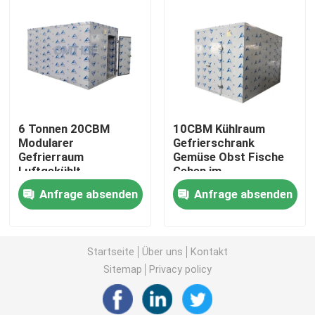
6 Tonnen 20CBM
10CBM Kühlraum
Modularer
Gefrierschrank
Gefrierraum
Gemüse Obst Fische
Luftgekühlt
Gehen im
Anpassbar Frische
Gefrierschrank Hohe
Anfrage absenden
Anfrage absenden
halten
Kapazität
Zu Hause
Startseite
Über uns
Kontakt
Produkte
Sitemap
Privacy policy
VR-Show