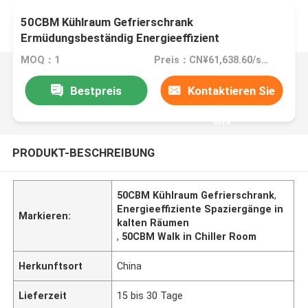
50CBM Kühlraum Gefrierschrank
Ermüdungsbeständig Energieeffizient
MOQ：1
Preis：CN¥61,638.60/sets 1-4 sets
Bestpreis
Kontaktieren Sie
uns
PRODUKT-BESCHREIBUNG
50CBM Kühlraum Gefrierschrank
,
Energieeffiziente Spaziergänge in
Markieren:
kalten Räumen
,
50CBM Walk in Chiller Room
Herkunftsort
China
Lieferzeit
15 bis 30 Tage