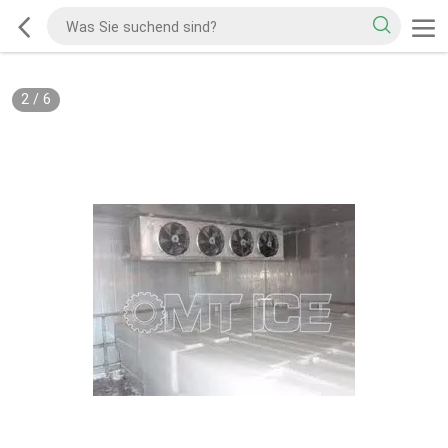
2
/
6