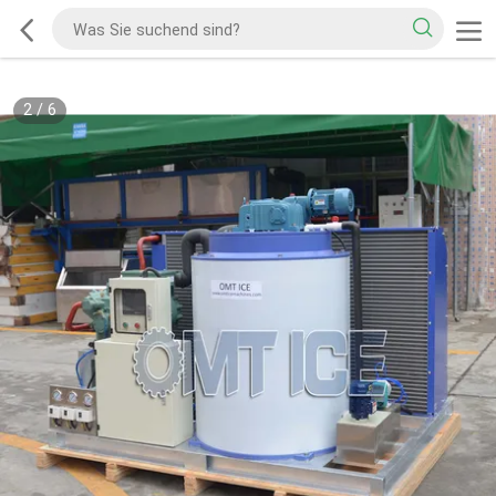
2
/
6