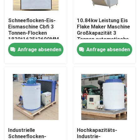
Über uns
Schneeflocken-Eis-
10.84kw Leistung Eis
Eismaschine Cbfi 3
Flake Maker Maschine
Tonnen-Flocken
Großkapazität 3
Werksbesichtigung
1830*1635*2600MM
Tonnen automatische
10,84kw Eismaschine
Steuerung
Anfrage absenden
Anfrage absenden
Qualitätskontrolle
Kontakt mit uns
Bitte um ein Angebot
Röhreisenmaschine
Industrielle
Hochkapazitäts-
Schneeflocken-
Industrie-
große Kubik-Eismaschine