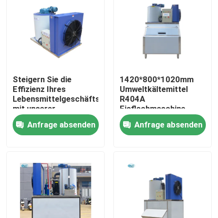
Steigern Sie die
1420*800*1020mm
Effizienz Ihres
Umweltkältemittel
Lebensmittelgeschäfts
R404A
mit unserer
Eisflachmaschine
industriellen Marokko
500kg Schneeflach-
Anfrage absenden
Anfrage absenden
Flake Ice Machine
Eismaschine Direkt
Zu Hause
Produkte
VR-Show