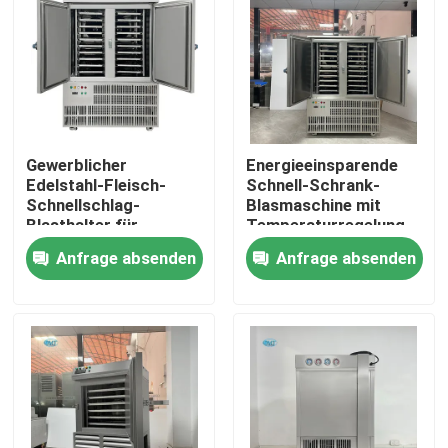
Über uns
Werksbesichtigung
Gewerblicher
Energieeinsparende
Qualitätskontrolle
Edelstahl-Fleisch-
Schnell-Schrank-
Schnellschlag-
Blasmaschine mit
Blasthalter für
Temperaturregelung
schnelle Abkühlung
von -40 °C bis 0 °C
Kontakt mit uns
Anfrage absenden
Anfrage absenden
und einfache
Bedienung
Bitte um ein Angebot
Röhreisenmaschine
große Kubik-Eismaschine