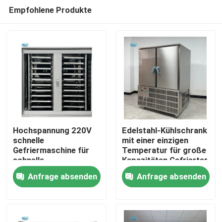
Empfohlene Produkte
Hochspannung 220V
Edelstahl-Kühlschrank
schnelle
mit einer einzigen
Gefriermaschine für
Temperatur für große
Zu Hause
schnelle
Kapazitäten Gefrierter
Gefriermaschine im 2-
in Notfällen Gewicht
Anfrage absenden
Anfrage absenden
Tür-Kühlschrank
490 kg
Produkte
VR-Show