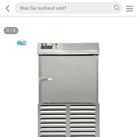
2
/
6