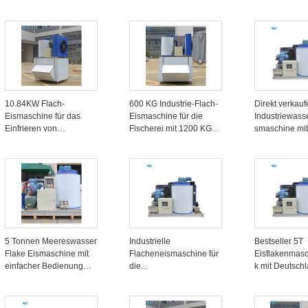
Süßwasserquelle und
5000 kg und mit
Eisfrieroberfl
380V Spannung
Luftgekühlter
Spannung
Technologie
10.84KW Flach-
600 KG Industrie-Flach-
Direkt verkauf
Eismaschine für das
Eismaschine für die
Industriewass
Einfrieren von
Fischerei mit 1200 KG
smaschine mit
Lebensmitteln in Hotels
Eislagerkapazität und
000kg/24h
aus Edelstahl
individuell angepasste
Produktionska
Lösungen
5 Tonnen Meereswasser
Industrielle
Bestseller 5T
Flake Eismaschine mit
Flacheneismaschine für
Eisflakenmasc
einfacher Bedienung
die
k mit Deutschl
und Danfoss
Lebensmittelverarbeitun
Kompressor u
Kompressor
g und Fischverarbeitung
Eislagerkapazi