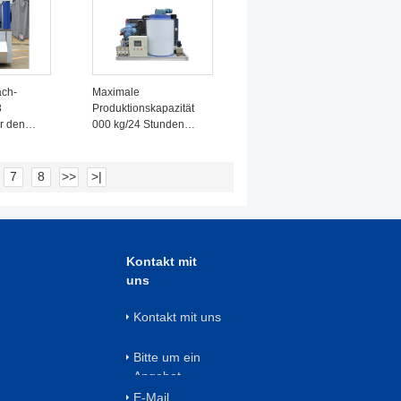
Kapazität von 5000kg
ach-
Maximale
3
Produktionskapazität
r den
000 kg/24 Stunden
Industrie-Eis-
en und
Flachmaschine für die
n der
Frische Aufbewahrung
7
8
>>
>|
rie
in
Lebensmittelgeschäften
Kontakt mit
uns
Kontakt mit uns
Bitte um ein
Angebot
E-Mail