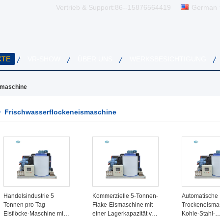
Vertrieb & Support:
86--15876564419
German
KTE
VR-SHOW
ÜBER UNS
WERKSBESICHTIGUNG
smaschine
Frischwasserflockeneismaschine
Handelsindustrie 5
Kommerzielle 5-Tonnen-
Automatische
Tonnen pro Tag
Flake-Eismaschine mit
Trockeneismas
Eisflöcke-Maschine mit
einer Lagerkapazität von
Kohle-Stahl-