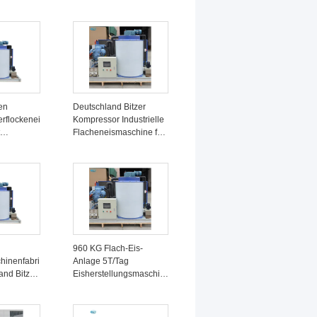
äche 380v
Eismaschine zur
Frischhaltung
en
Deutschland Bitzer
erflockenei
Kompressor Industrielle
Flacheneismaschine für
die Großproduktion von
pazität
Süßwasser
960 KG Flach-Eis-
hinenfabri
Anlage 5T/Tag
and Bitzer
Eisherstellungsmaschin
nd 5000kg
e Schnee Flach-Eis-
tät
Maschine für die
Lagerung von Eis