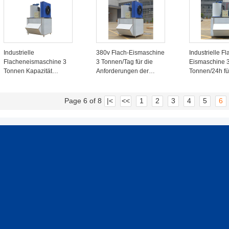
Industrielle
380v Flach-Eismaschine
Industrielle Fl
Flacheneismaschine 3
3 Tonnen/Tag für die
Eismaschine 
Tonnen Kapazität
Anforderungen der
Tonnen/24h fü
Danfoss Kompressor
Fischereizonen
Transport von
Meeresfrücht
Frischereien i
Page 6 of 8
|<
<<
1
2
3
4
5
6
Handelsindust