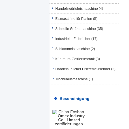
Handelswürfeleismaschine
(4)
Eismaschine für Platten
(5)
Schnelle Gefriermaschine
(35)
Industrielle Eisbrücher
(17)
Schlammeismaschine
(2)
Kühlraum-Gefrierschrank
(3)
Handelsüblicher Eiscreme-Blender
(2)
Trockeneismaschine
(1)
Bescheinigung