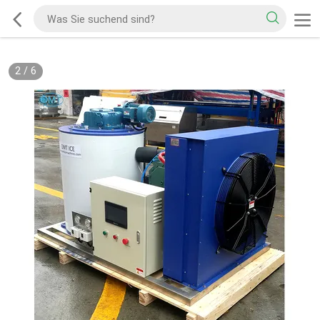
2
/
6