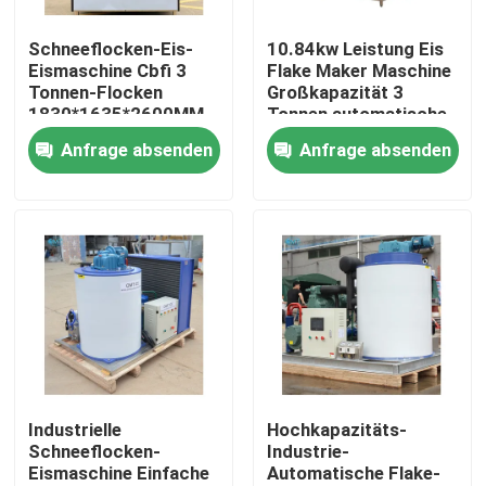
Schneeflocken-Eis-
10.84kw Leistung Eis
Über uns
Eismaschine Cbfi 3
Flake Maker Maschine
Tonnen-Flocken
Großkapazität 3
1830*1635*2600MM
Tonnen automatische
Werksbesichtigung
10,84kw Eismaschine
Steuerung
Anfrage absenden
Anfrage absenden
Qualitätskontrolle
Kontakt mit uns
Bitte um ein Angebot
Röhreisenmaschine
Industrielle
Hochkapazitäts-
Schneeflocken-
Industrie-
Eismaschine Einfache
Automatische Flake-
große Kubik-Eismaschine