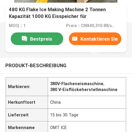
480 KG Flake Ice Making Machine 2 Tonnen
Kapazität 1000 KG Eisspeicher für
Industriezwecke
MOQ：1
Preis：CN¥49,310.88/sets 1-2 sets
Bestpreis
Kontaktieren Sie
uns
PRODUKT-BESCHREIBUNG
380V-Flacheneismaschine
,
Markieren:
380 V-Eisflöckeherstellmaschine
Herkunftsort
China
Lieferzeit
15 bis 30 Tage
Markenname
OMT ICE