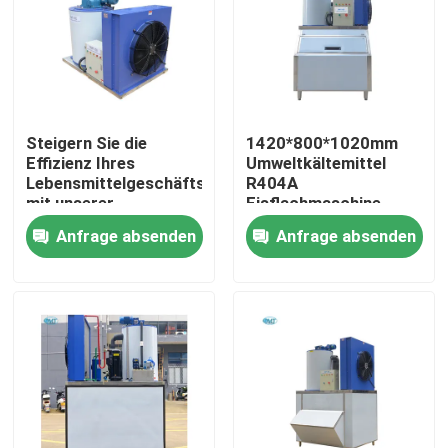
Steigern Sie die
1420*800*1020mm
Effizienz Ihres
Umweltkältemittel
Lebensmittelgeschäfts
R404A
mit unserer
Eisflachmaschine
industriellen Marokko
500kg Schneeflach-
Anfrage absenden
Anfrage absenden
Flake Ice Machine
Eismaschine Direkt
Zu Hause
Produkte
VR-Show