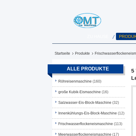
ZU HAUSE
PRODU
Startseite
Produkte
Frischwasserflockeneis
ALLE PRODUKTE
5
L
Röhreisenmaschine
(160)
große Kubik-Eismaschine
(16)
Salzwasser-Eis-Block-Maschine
(32)
Innenkühlungs-Eis-Block-Maschine
(12)
Frischwasserflockeneismaschine
(113)
Meerwasserflockeneismaschine
(17)