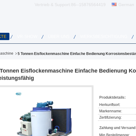
Vertrieb & Support:
86--15876564419
German
KTE
VR-SHOW
ÜBER UNS
WERKSBESICHTIGUNG
maschine
5 Tonnen Eisflockenmaschine Einfache Bedienung Korrosionsbeständ
 Tonnen Eisflockenmaschine Einfache Bedienung Ko
eistungsfähig
Produktdetails:
Herkunftsort:
Markenname:
Zertifizierung:
Zahlung und Versan
Min Bestellmenge: