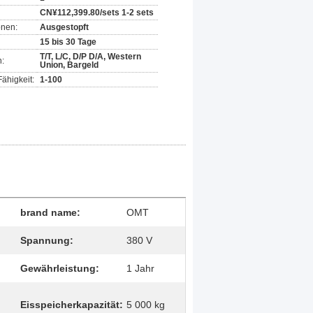
CN¥112,399.80/sets 1-2 sets
onen:
Ausgestopft
15 bis 30 Tage
T/T, L/C, D/P D/A, Western
:
Union, Bargeld
ähigkeit:
1-100
brand name:
OMT
Spannung:
380 V
Gewährleistung:
1 Jahr
Eisspeicherkapazität:
5 000 kg