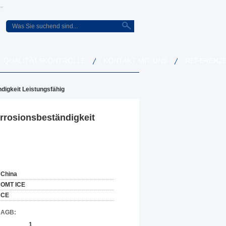
QUALITÄTSKONTROLLE
KONTAKT MIT UNS
REFERENZ
igkeit Leistungsfähig
rrosionsbeständigkeit
China
OMT ICE
CE
d AGB:
1